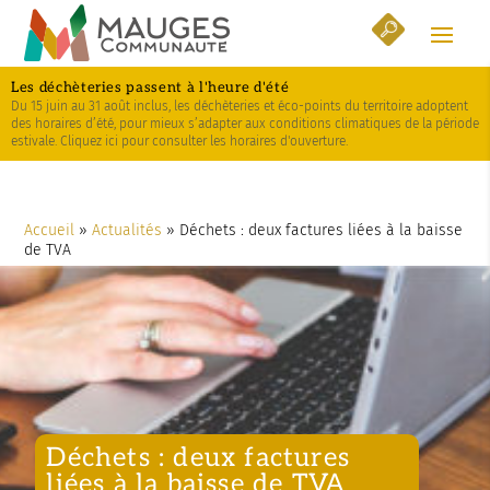
Skip
Aller
Plan
to
à
du
Content
la
site
Les déchèteries passent à l'heure d'été
navigation
Du 15 juin au 31 août inclus, les déchèteries et éco-points du territoire adoptent
des horaires d’été, pour mieux s’adapter aux conditions climatiques de la période
estivale. Cliquez ici pour consulter les horaires d'ouverture.
Accueil
»
Actualités
»
Déchets : deux factures liées à la baisse
de TVA
Déchets : deux factures
liées à la baisse de TVA