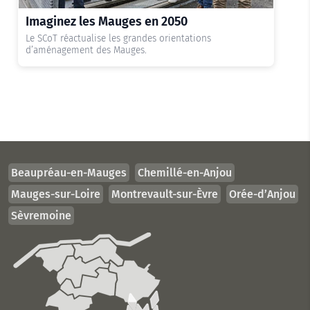
Imaginez les Mauges en 2050
Lire l'actualité
Le SCoT réactualise les grandes orientations
d’aménagement des Mauges.
Beaupréau-en-Mauges
Chemillé-en-Anjou
Mauges-sur-Loire
Montrevault-sur-Èvre
Orée-d’Anjou
Sèvremoine