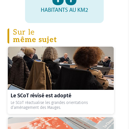
Sur le
même sujet
Le SCoT révisé est adopté
Lire l'actualité
Le SCoT réactualise les grandes orientations
d’aménagement des Mauges.