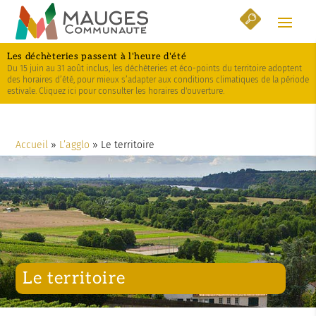
Skip
Aller
Plan
to
à
du
Content
la
site
Les déchèteries passent à l'heure d'été
navigation
Du 15 juin au 31 août inclus, les déchèteries et éco-points du territoire adoptent
des horaires d’été, pour mieux s’adapter aux conditions climatiques de la période
estivale. Cliquez ici pour consulter les horaires d'ouverture.
Accueil
»
L’agglo
»
Le territoire
Le territoire