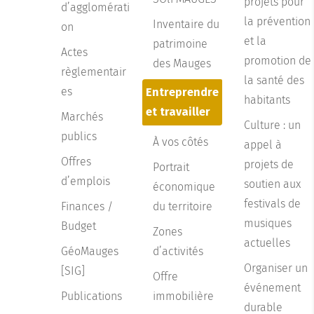
projets pour
d’agglomérati
la prévention
Inventaire du
on
et la
patrimoine
Actes
promotion de
des Mauges
règlementair
la santé des
es
Entreprendre
habitants
et travailler
Marchés
Culture : un
publics
À vos côtés
appel à
Offres
projets de
Portrait
d’emplois
soutien aux
économique
festivals de
Finances /
du territoire
musiques
Budget
Zones
actuelles
GéoMauges
d’activités
Organiser un
[SIG]
Offre
événement
Publications
immobilière
durable