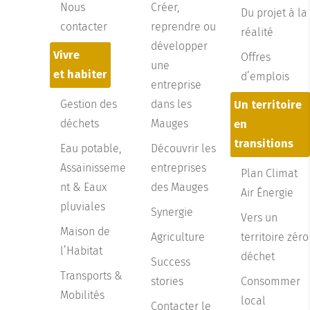
Nous
Créer,
Du projet à la
contacter
reprendre ou
réalité
développer
Vivre
Offres
une
et habiter
d’emplois
entreprise
Gestion des
dans les
Un territoire
déchets
Mauges
en
transitions
Eau potable,
Découvrir les
Assainisseme
entreprises
Plan Climat
nt & Eaux
des Mauges
Air Énergie
pluviales
Synergie
Vers un
Maison de
Agriculture
territoire zéro
l’Habitat
déchet
Success
Transports &
stories
Consommer
Mobilités
local
Contacter le