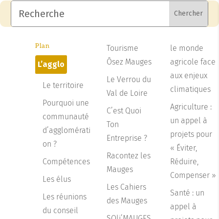
Rechercher:
Search
Recherche
for...
Plan
Tourisme
le monde
Ôsez Mauges
agricole face
L’agglo
aux enjeux
Le Verrou du
Le territoire
climatiques
Val de Loire
Pourquoi une
Agriculture :
C’est Quoi
communauté
un appel à
Ton
d’agglomérati
projets pour
Entreprise ?
on ?
« Éviter,
Racontez les
Compétences
Réduire,
Mauges
Compenser »
Les élus
Les Cahiers
Santé : un
Les réunions
des Mauges
appel à
du conseil
SOli’MAUGES