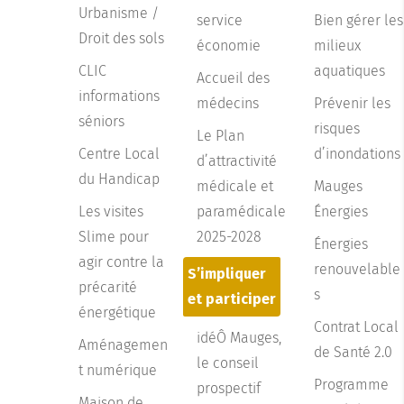
Urbanisme /
service
Bien gérer les
Droit des sols
économie
milieux
CLIC
aquatiques
Accueil des
informations
médecins
Prévenir les
séniors
risques
Le Plan
Centre Local
d’inondations
d’attractivité
du Handicap
médicale et
Mauges
Les visites
paramédicale
Énergies
Slime pour
2025-2028
Énergies
agir contre la
renouvelable
S’impliquer
précarité
s
et participer
énergétique
Contrat Local
idéÔ Mauges,
Aménagemen
de Santé 2.0
le conseil
t numérique
Programme
prospectif
Maison de