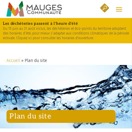
Skip
Aller
Plan
to
à
du
Content
la
site
Les déchèteries passent à l'heure d'été
navigation
Du 15 juin au 31 août inclus, les déchèteries et éco-points du territoire adoptent
des horaires d’été, pour mieux s’adapter aux conditions climatiques de la période
estivale. Cliquez ici pour consulter les horaires d'ouverture.
Accueil
»
Plan du site
Plan du site