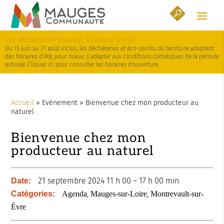
Skip
Aller
Plan
to
à
du
Content
la
site
Les déchèteries passent à l'heure d'été
navigation
Du 15 juin au 31 août inclus, les déchèteries et éco-points du territoire adoptent
des horaires d’été, pour mieux s’adapter aux conditions climatiques de la période
estivale. Cliquez ici pour consulter les horaires d'ouverture.
Accueil
»
Evénement
»
Bienvenue chez mon producteur au
naturel
Bienvenue chez mon
producteur au naturel
21 septembre 2024 11 h 00
–
17 h 00 min
Date:
,
,
Catégories:
Agenda
Mauges-sur-Loire
Montrevault-sur-
Èvre