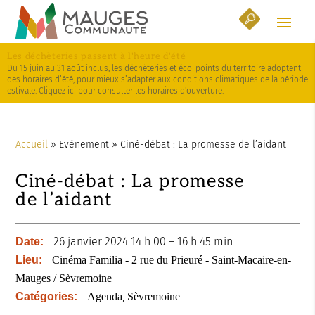
Skip
Aller
Plan
to
à
du
Content
la
site
Les déchèteries passent à l'heure d'été
navigation
Du 15 juin au 31 août inclus, les déchèteries et éco-points du territoire adoptent
des horaires d’été, pour mieux s’adapter aux conditions climatiques de la période
estivale. Cliquez ici pour consulter les horaires d'ouverture.
Accueil
»
Evénement
»
Ciné-débat : La promesse de l’aidant
Ciné-débat : La promesse
de l’aidant
26 janvier 2024 14 h 00
–
16 h 45 min
Date:
Lieu:
Cinéma Familia - 2 rue du Prieuré - Saint-Macaire-en-
Mauges / Sèvremoine
,
Catégories:
Agenda
Sèvremoine