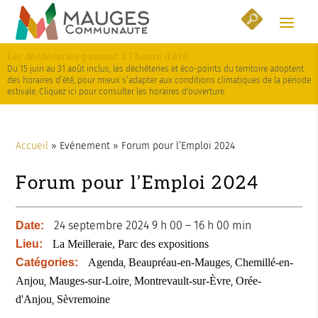
Skip
Aller
Plan
to
à
du
Content
la
site
Les déchèteries passent à l'heure d'été
navigation
Du 15 juin au 31 août inclus, les déchèteries et éco-points du territoire adoptent
des horaires d’été, pour mieux s’adapter aux conditions climatiques de la période
estivale. Cliquez ici pour consulter les horaires d'ouverture.
Accueil
»
Evénement
»
Forum pour l’Emploi 2024
Forum pour l’Emploi 2024
24 septembre 2024 9 h 00
–
16 h 00 min
Date:
Lieu:
La Meilleraie, Parc des expositions
,
,
Catégories:
Agenda
Beaupréau-en-Mauges
Chemillé-en-
,
,
,
Anjou
Mauges-sur-Loire
Montrevault-sur-Èvre
Orée-
,
d'Anjou
Sèvremoine