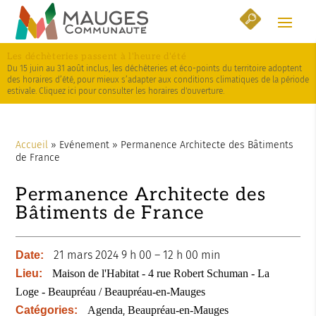
Skip
Aller
Plan
to
à
du
Content
la
site
Les déchèteries passent à l'heure d'été
navigation
Du 15 juin au 31 août inclus, les déchèteries et éco-points du territoire adoptent
des horaires d’été, pour mieux s’adapter aux conditions climatiques de la période
estivale. Cliquez ici pour consulter les horaires d'ouverture.
Accueil
»
Evénement
»
Permanence Architecte des Bâtiments
de France
Permanence Architecte des
Bâtiments de France
21 mars 2024 9 h 00
–
12 h 00 min
Date:
Lieu:
Maison de l'Habitat - 4 rue Robert Schuman - La
Loge - Beaupréau / Beaupréau-en-Mauges
,
Catégories:
Agenda
Beaupréau-en-Mauges