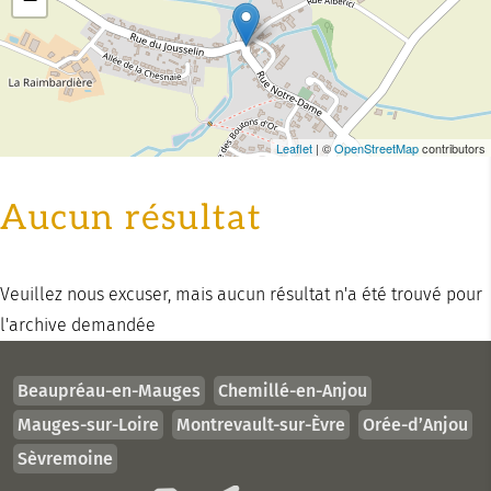
Leaflet
| ©
OpenStreetMap
contributors
Aucun résultat
Veuillez nous excuser, mais aucun résultat n'a été trouvé pour
l'archive demandée
Beaupréau-en-Mauges
Chemillé-en-Anjou
Mauges-sur-Loire
Montrevault-sur-Èvre
Orée-d’Anjou
Sèvremoine