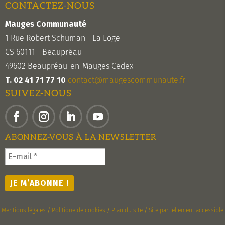
CONTACTEZ-NOUS
Mauges Communauté
1 Rue Robert Schuman - La Loge
CS 60111 - Beaupréau
49602 Beaupréau-en-Mauges Cedex
T. 02 41 71 77 10
contact@maugescommunaute.fr
SUIVEZ-NOUS
Facebook
Instagram
LinkedIn
YouTube
ABONNEZ-VOUS À LA NEWSLETTER
Mentions légales
/
Politique de cookies
/
Plan du site
/
Site partiellement accessible