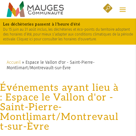
Skip
Aller
Plan
to
à
du
Content
la
site
Les déchèteries passent à l'heure d'été
navigation
Du 15 juin au 31 août inclus, les déchèteries et éco-points du territoire adoptent
des horaires d’été, pour mieux s’adapter aux conditions climatiques de la période
estivale. Cliquez ici pour consulter les horaires d'ouverture.
Accueil
»
Espace le Vallon d'or - Saint-Pierre-
Montlimart/Montrevault-sur-Èvre
Événements ayant lieu à
:
Espace le Vallon d'or -
Saint-Pierre-
Montlimart/Montrevaul
t-sur-Èvre