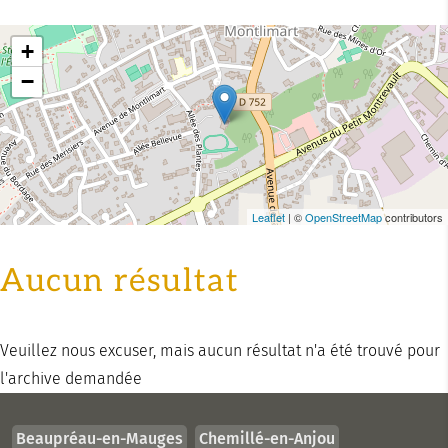
+
−
Leaflet
| ©
OpenStreetMap
contributors
Aucun résultat
Veuillez nous excuser, mais aucun résultat n'a été trouvé pour
l'archive demandée
Beaupréau-en-Mauges
Chemillé-en-Anjou