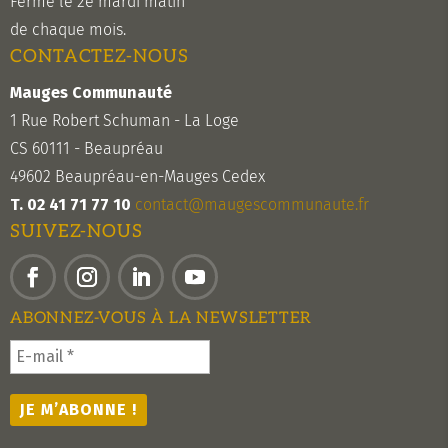
Fermé le 2e mardi matin
de chaque mois.
CONTACTEZ-NOUS
Mauges Communauté
1 Rue Robert Schuman - La Loge
CS 60111 - Beaupréau
49602 Beaupréau-en-Mauges Cedex
T. 02 41 71 77 10
contact@maugescommunaute.fr
SUIVEZ-NOUS
Facebook
Instagram
LinkedIn
YouTube
ABONNEZ-VOUS À LA NEWSLETTER