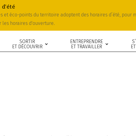
 d'été
ies et éco-points du territoire adoptent des horaires d’été, pour
r les horaires d'ouverture.
SORTIR
ENTREPRENDRE
S
ET DÉCOUVRIR
ET TRAVAILLER
ET
d’Orée-d’Anjou