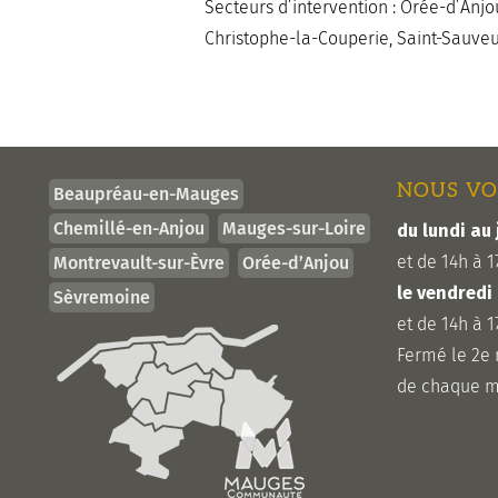
Secteurs d’intervention : Orée-d’Anjou
Christophe-la-Couperie, Saint-Sauv
NOUS VO
Beaupréau-en-Mauges
Chemillé-en-Anjou
Mauges-sur-Loire
du lundi au 
et de 14h à 1
Montrevault-sur-Èvre
Orée-d’Anjou
le vendredi
Sèvremoine
et de 14h à 1
Fermé le 2e
de chaque m