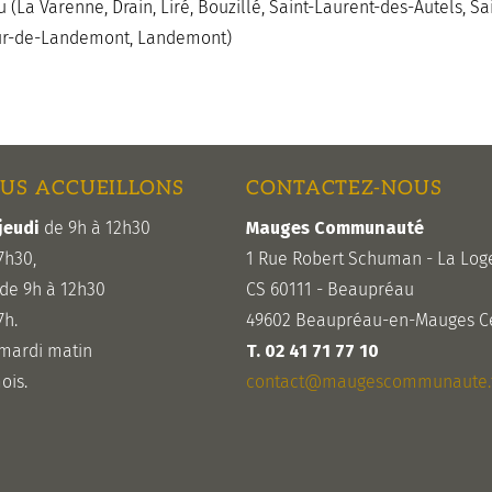
 (La Varenne, Drain, Liré, Bouzillé, Saint-Laurent-des-Autels, Sa
eur-de-Landemont, Landemont)
US ACCUEILLONS
CONTACTEZ-NOUS
jeudi
de 9h à 12h30
Mauges Communauté
7h30,
1 Rue Robert Schuman - La Log
de 9h à 12h30
CS 60111 - Beaupréau
7h.
49602 Beaupréau-en-Mauges C
 mardi matin
T. 02 41 71 77 10
ois.
contact@maugescommunaute.