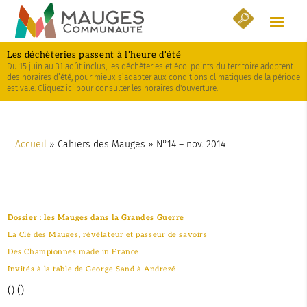
Skip
Aller
Plan
to
à
du
Content
la
site
Les déchèteries passent à l'heure d'été
navigation
Du 15 juin au 31 août inclus, les déchèteries et éco-points du territoire adoptent
des horaires d’été, pour mieux s’adapter aux conditions climatiques de la période
estivale. Cliquez ici pour consulter les horaires d'ouverture.
Accueil
»
Cahiers des Mauges
»
N°14 – nov. 2014
N°14 – nov. 2014
Dossier : les Mauges dans la Grandes Guerre
La Clé des Mauges, révélateur et passeur de savoirs
Des Championnes made in France
Invités à la table de George Sand à Andrezé
(
) (
)