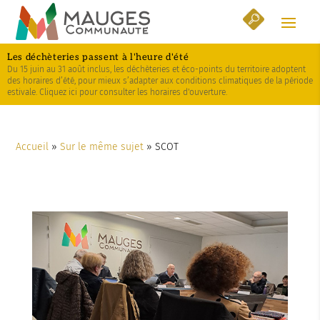
Skip
Aller
Plan
to
à
du
Content
la
site
Les déchèteries passent à l'heure d'été
navigation
Du 15 juin au 31 août inclus, les déchèteries et éco-points du territoire adoptent
des horaires d’été, pour mieux s’adapter aux conditions climatiques de la période
estivale. Cliquez ici pour consulter les horaires d'ouverture.
Accueil
»
Sur le même sujet
»
SCOT