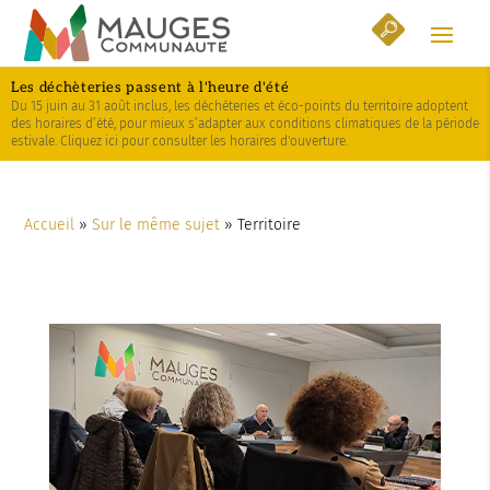
Skip
Aller
Plan
to
à
du
Content
la
site
Les déchèteries passent à l'heure d'été
navigation
Du 15 juin au 31 août inclus, les déchèteries et éco-points du territoire adoptent
des horaires d’été, pour mieux s’adapter aux conditions climatiques de la période
estivale. Cliquez ici pour consulter les horaires d'ouverture.
Accueil
»
Sur le même sujet
»
Territoire