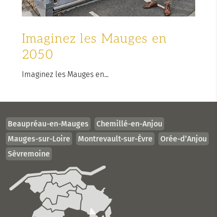
Imaginez les Mauges en
2050
Imaginez les Mauges en...
Beaupréau-en-Mauges
Chemillé-en-Anjou
Mauges-sur-Loire
Montrevault-sur-Èvre
Orée-d’Anjou
Sèvremoine