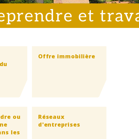
eprendre et trava
Offre immobilière
 du
ndre ou
Réseaux
une
d'entreprises
ans les