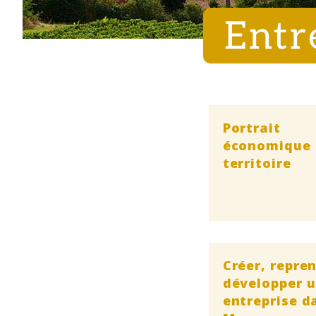
Entr
Portrait
économique
territoire
Créer, repre
développer 
entreprise d