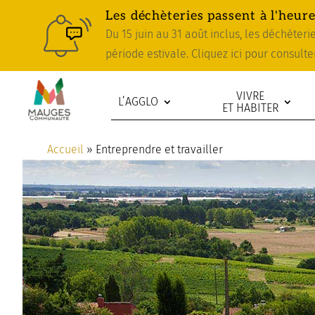
Skip
Aller
Plan
Les déchèteries passent à l'heure
to
à
du
Du 15 juin au 31 août inclus, les déchèter
Content
la
site
période estivale. Cliquez ici pour consulte
navigation
VIVRE
L’AGGLO
ET HABITER
Accueil
»
Entreprendre et travailler