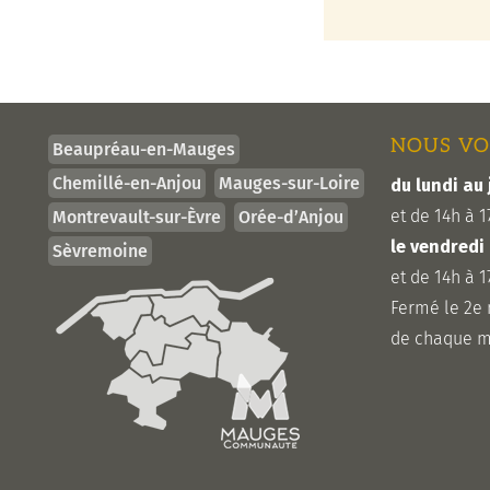
NOUS VO
Beaupréau-en-Mauges
Chemillé-en-Anjou
Mauges-sur-Loire
du lundi au 
et de 14h à 1
Montrevault-sur-Èvre
Orée-d’Anjou
le vendredi
Sèvremoine
et de 14h à 1
Fermé le 2e
de chaque m