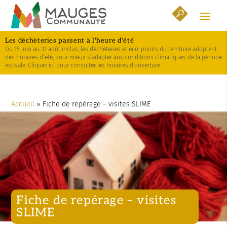
Skip
Aller
Plan
to
à
du
Content
la
site
Les déchèteries passent à l'heure d'été
navigation
Du 15 juin au 31 août inclus, les déchèteries et éco-points du territoire adoptent
des horaires d’été, pour mieux s’adapter aux conditions climatiques de la période
estivale. Cliquez ici pour consulter les horaires d'ouverture.
Accueil
»
Fiche de repérage – visites SLIME
Fiche de repérage – visites
SLIME