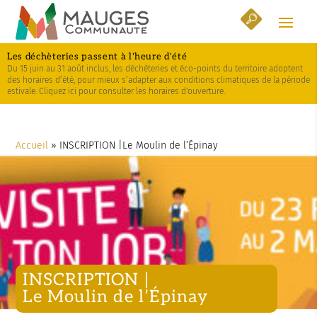
Skip
Aller
Plan
to
à
du
Content
la
site
Les déchèteries passent à l'heure d'été
navigation
Du 15 juin au 31 août inclus, les déchèteries et éco-points du territoire adoptent
des horaires d’été, pour mieux s’adapter aux conditions climatiques de la période
estivale. Cliquez ici pour consulter les horaires d'ouverture.
Accueil
»
INSCRIPTION |Le Moulin de l’Épinay
INSCRIPTION |
Le Moulin de l’Épinay