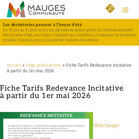
Skip
Aller
Plan
to
à
du
Content
la
site
Les déchèteries passent à l'heure d'été
navigation
Du 15 juin au 31 août inclus, les déchèteries et éco-points du territoire adoptent
des horaires d’été, pour mieux s’adapter aux conditions climatiques de la période
estivale. Cliquez ici pour consulter les horaires d'ouverture.
Accueil
»
Page publications
»
Fiche Tarifs Redevance Incitative
à partir du 1er mai 2026
Fiche Tarifs Redevance Incitative
à partir du 1er mai 2026
Télécharger