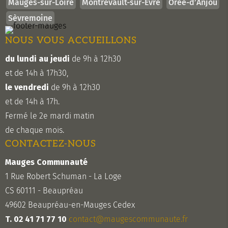
Mauges-sur-Loire
Montrevault-sur-Èvre
Orée-d’Anjou
Sèvremoine
NOUS VOUS ACCUEILLONS
du lundi au jeudi
de 9h à 12h30
et de 14h à 17h30,
le vendredi
de 9h à 12h30
et de 14h à 17h.
Fermé le 2e mardi matin
de chaque mois.
CONTACTEZ-NOUS
Mauges Communauté
1 Rue Robert Schuman - La Loge
CS 60111 - Beaupréau
49602 Beaupréau-en-Mauges Cedex
T. 02 41 71 77 10
contact@maugescommunaute.fr