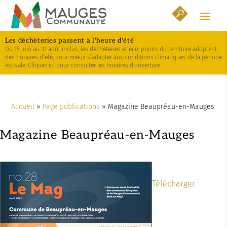
Skip
Aller
Plan
to
à
du
Content
la
site
Les déchèteries passent à l'heure d'été
navigation
Du 15 juin au 31 août inclus, les déchèteries et éco-points du territoire adoptent
des horaires d’été, pour mieux s’adapter aux conditions climatiques de la période
estivale. Cliquez ici pour consulter les horaires d'ouverture.
Accueil
»
Page publications
»
Magazine Beaupréau-en-Mauges
Magazine Beaupréau-en-Mauges
Télécharger