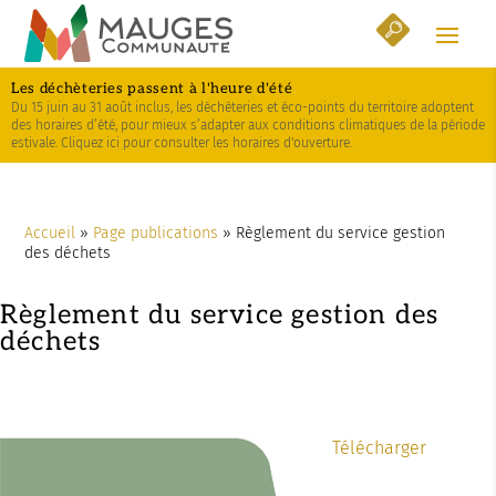
Skip
Aller
Plan
to
à
du
Content
la
site
Les déchèteries passent à l'heure d'été
navigation
Du 15 juin au 31 août inclus, les déchèteries et éco-points du territoire adoptent
des horaires d’été, pour mieux s’adapter aux conditions climatiques de la période
estivale. Cliquez ici pour consulter les horaires d'ouverture.
Accueil
»
Page publications
»
Règlement du service gestion
des déchets
Règlement du service gestion des
déchets
Télécharger