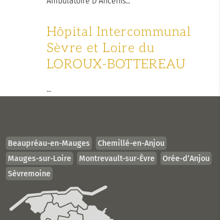
Ambulatoire D’Ancenis...
Hôpital Intercommunal
Sèvre et Loire du
LOROUX-BOTTEREAU
...
Beaupréau-en-Mauges
Chemillé-en-Anjou
Mauges-sur-Loire
Montrevault-sur-Èvre
Orée-d’Anjou
Sèvremoine