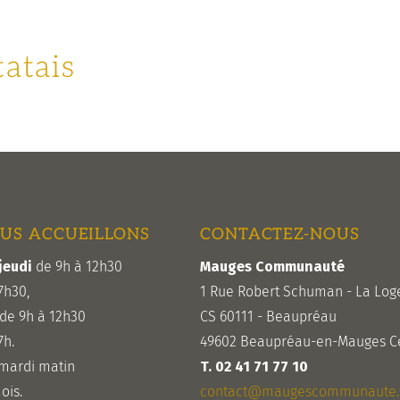
atais
US ACCUEILLONS
CONTACTEZ-NOUS
jeudi
de 9h à 12h30
Mauges Communauté
7h30,
1 Rue Robert Schuman - La Log
de 9h à 12h30
CS 60111 - Beaupréau
7h.
49602 Beaupréau-en-Mauges C
 mardi matin
T. 02 41 71 77 10
ois.
contact@maugescommunaute.