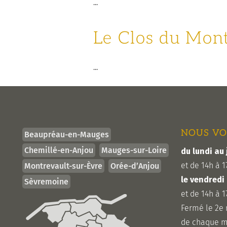
...
Le Clos du Mont
...
NOUS VO
Beaupréau-en-Mauges
Chemillé-en-Anjou
Mauges-sur-Loire
du lundi au 
et de 14h à 1
Montrevault-sur-Èvre
Orée-d’Anjou
le vendredi
Sèvremoine
et de 14h à 1
Fermé le 2e
de chaque m