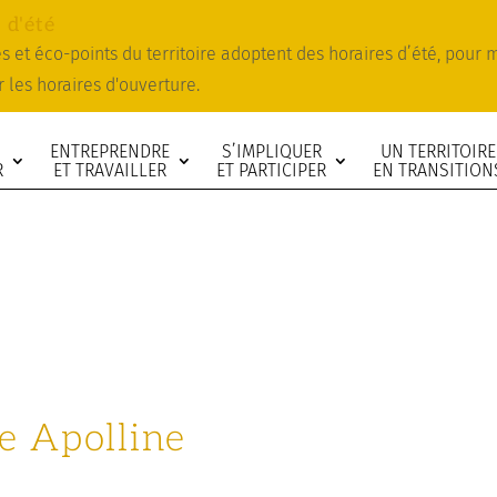
 d'été
ies et éco-points du territoire adoptent des horaires d’été, pour
r les horaires d'ouverture.
ENTREPRENDRE
S’IMPLIQUER
UN TERRITOIRE
R
ET TRAVAILLER
ET PARTICIPER
EN TRANSITION
e Apolline