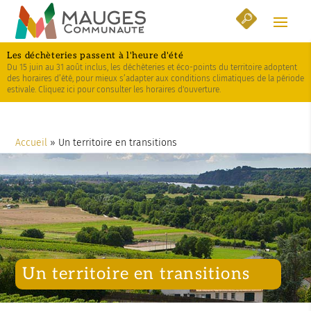
Skip
Aller
Plan
to
à
du
Content
la
site
Les déchèteries passent à l'heure d'été
navigation
Du 15 juin au 31 août inclus, les déchèteries et éco-points du territoire adoptent
des horaires d’été, pour mieux s’adapter aux conditions climatiques de la période
estivale. Cliquez ici pour consulter les horaires d'ouverture.
Accueil
»
Un territoire en transitions
Un territoire en transitions