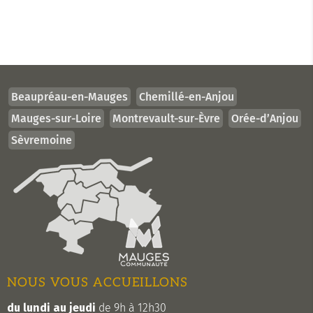
Beaupréau-en-Mauges
Chemillé-en-Anjou
Mauges-sur-Loire
Montrevault-sur-Èvre
Orée-d’Anjou
Sèvremoine
NOUS VOUS ACCUEILLONS
du lundi au jeudi
de 9h à 12h30