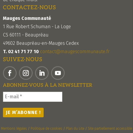
CONTACTEZ-NOUS
Mauges Communauté
1 Rue Robert Schuman - La Loge
CS 60111 - Beaupréau
49602 Beaupréau-en-Mauges Cedex
T. 02 41 71 77 10
contact@maugescommunaute.fr
SUIVEZ-NOUS
Facebook
Instagram
LinkedIn
YouTube
ABONNEZ-VOUS À LA NEWSLETTER
Mentions légales
/
Politique de cookies
/
Plan du site
/
Site partiellement accessible