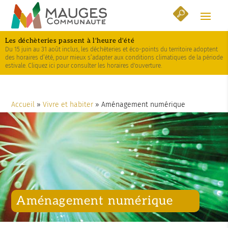
Skip
Aller
Plan
to
à
du
Content
la
site
Les déchèteries passent à l'heure d'été
navigation
Du 15 juin au 31 août inclus, les déchèteries et éco-points du territoire adoptent
des horaires d’été, pour mieux s’adapter aux conditions climatiques de la période
estivale. Cliquez ici pour consulter les horaires d'ouverture.
Accueil
»
Vivre et habiter
»
Aménagement numérique
Aménagement numérique