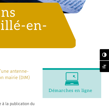
ons
illé-en-
Pas
Chan
 d’une antenne-
ion mairie (DIM)
Démarches en ligne
te à la publication du