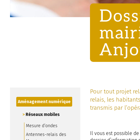
Doss
mair
Anj
Pour tout projet re
relais, les habitan
Aménagement numérique
transmis par l’opé
Réseaux mobiles
Mesure d’ondes
Il vous est possible 
Antennes-relais des