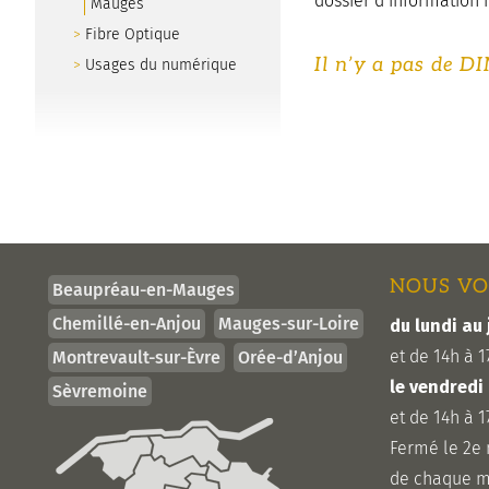
dossier d’information 
Mauges
Fibre Optique
Il n’y a pas de D
Usages du numérique
NOUS VO
Beaupréau-en-Mauges
Chemillé-en-Anjou
Mauges-sur-Loire
du lundi au 
et de 14h à 1
Montrevault-sur-Èvre
Orée-d’Anjou
le vendredi
Sèvremoine
et de 14h à 1
Fermé le 2e
de chaque m