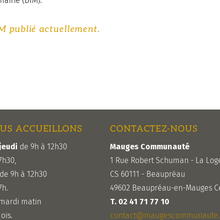
mairie (DIM).
IM publié actuellement.
US ACCUEILLONS
CONTACTEZ-NOUS
jeudi
de 9h à 12h30
Mauges Communauté
7h30,
1 Rue Robert Schuman - La Log
de 9h à 12h30
CS 60111 - Beaupréau
7h.
49602 Beaupréau-en-Mauges C
 mardi matin
T. 02 41 71 77 10
ois.
contact@maugescommunaute.