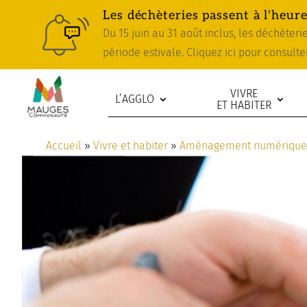
Skip
Aller
Plan
Les déchèteries passent à l'heure
to
à
du
Du 15 juin au 31 août inclus, les déchèter
Content
la
site
période estivale. Cliquez ici pour consulte
navigation
VIVRE
L’AGGLO
ET HABITER
Accueil
»
Vivre et habiter
»
Aménagement numériqu