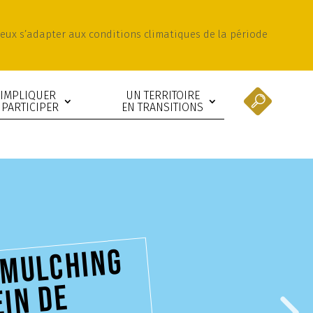
mieux s’adapter aux conditions climatiques de la période
’IMPLIQUER
UN TERRITOIRE
 PARTICIPER
EN TRANSITIONS
U
n
ulc
hi
ng
lei
raîc
 de