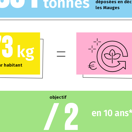
tonnes
déposées en déc
les Mauges
73
kg
ar habitant
objectif
/ 2
en 10 ans