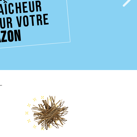
eur
ur votre
azon