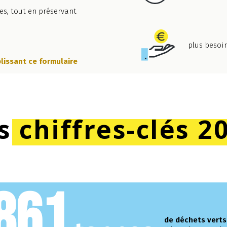
es, tout en préservant
plus besoin
lissant ce formulaire
s chiffres-clés 2
861
de déchets verts