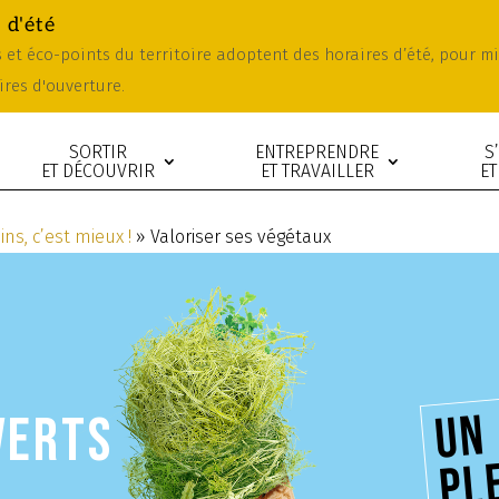
 d'été
es et éco-points du territoire adoptent des horaires d’été, pour 
ires d'ouverture.
SORTIR
ENTREPRENDRE
S
ET DÉCOUVRIR
ET TRAVAILLER
ET
ins, c’est mieux !
»
Valoriser ses végétaux
m
p
f
VERTS
n