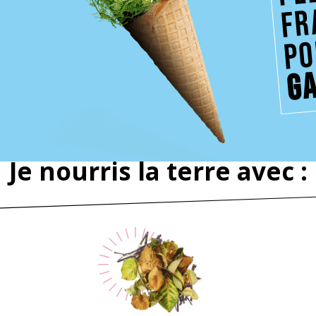
h
po
g
Je nourris la terre avec :