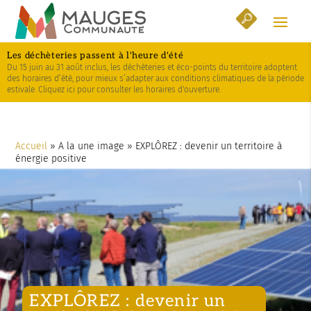
Skip
Aller
Plan
to
à
du
Content
la
site
Les déchèteries passent à l'heure d'été
navigation
Du 15 juin au 31 août inclus, les déchèteries et éco-points du territoire adoptent
des horaires d’été, pour mieux s’adapter aux conditions climatiques de la période
estivale. Cliquez ici pour consulter les horaires d'ouverture.
Accueil
»
A la une image
»
EXPLÔREZ : devenir un territoire à
énergie positive
EXPLÔREZ : devenir un