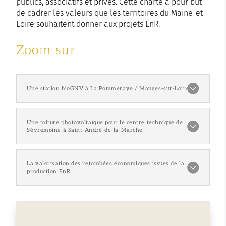
publics, associatifs et privés. Cette charte a pour but
de cadrer les valeurs que les territoires du Maine-et-
Loire souhaitent donner aux projets EnR.
Zoom sur
Une station bioGNV à La Pommeraye / Mauges-sur-Loire
Une toiture photovoltaïque pour le centre technique de
Sèvremoine à Saint-André-de-la-Marche
La valorisation des retombées économiques issues de la
production EnR