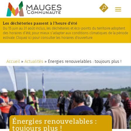
Skip
Aller
Plan
to
à
du
Content
la
site
Les déchèteries passent à l'heure d'été
navigation
Du 15 juin au 31 août inclus, les déchèteries et éco-points du territoire adoptent
des horaires d’été, pour mieux s’adapter aux conditions climatiques de la période
estivale. Cliquez ici pour consulter les horaires d'ouverture.
Accueil
»
Actualités
»
Énergies renouvelables : toujours plus !
Énergies renouvelables :
toujours plus !