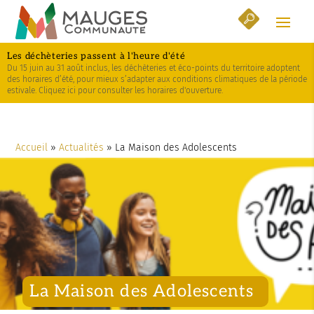
Skip
Aller
Plan
to
à
du
Content
la
site
Les déchèteries passent à l'heure d'été
navigation
Du 15 juin au 31 août inclus, les déchèteries et éco-points du territoire adoptent
des horaires d’été, pour mieux s’adapter aux conditions climatiques de la période
estivale. Cliquez ici pour consulter les horaires d'ouverture.
Accueil
»
Actualités
»
La Maison des Adolescents
La Maison des Adolescents