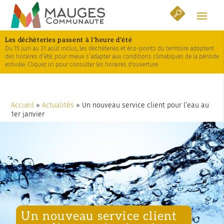
Skip
Aller
Plan
to
à
du
Content
la
site
Les déchèteries passent à l'heure d'été
navigation
Du 15 juin au 31 août inclus, les déchèteries et éco-points du territoire adoptent
des horaires d’été, pour mieux s’adapter aux conditions climatiques de la période
estivale. Cliquez ici pour consulter les horaires d'ouverture.
Accueil
»
Actualités
»
Un nouveau service client pour l’eau au
1er janvier
Un nouveau service client