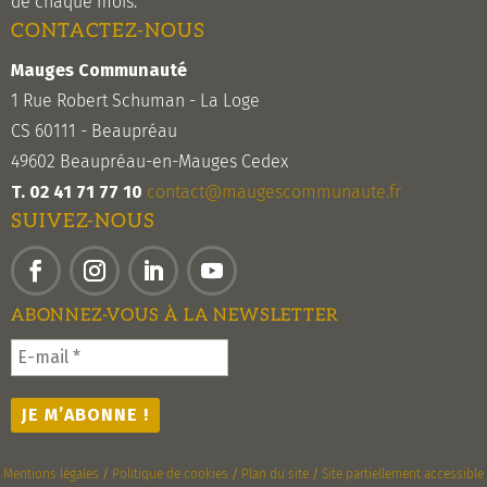
de chaque mois.
CONTACTEZ-NOUS
Mauges Communauté
1 Rue Robert Schuman - La Loge
CS 60111 - Beaupréau
49602 Beaupréau-en-Mauges Cedex
T. 02 41 71 77 10
contact@maugescommunaute.fr
SUIVEZ-NOUS
Facebook
Instagram
LinkedIn
YouTube
ABONNEZ-VOUS À LA NEWSLETTER
Mentions légales
/
Politique de cookies
/
Plan du site
/
Site partiellement accessible