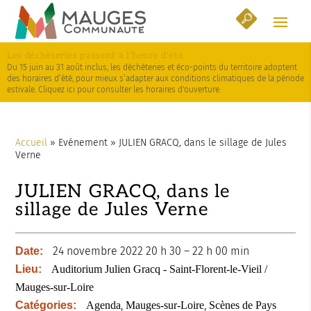
Skip
Aller
Plan
to
à
du
Content
la
site
Les déchèteries passent à l'heure d'été
navigation
Du 15 juin au 31 août inclus, les déchèteries et éco-points du territoire adoptent
des horaires d’été, pour mieux s’adapter aux conditions climatiques de la période
estivale. Cliquez ici pour consulter les horaires d'ouverture.
Accueil
»
Evénement
»
JULIEN GRACQ, dans le sillage de Jules
Verne
JULIEN GRACQ, dans le
sillage de Jules Verne
24 novembre 2022 20 h 30
–
22 h 00 min
Date:
Lieu:
Auditorium Julien Gracq - Saint-Florent-le-Vieil /
Mauges-sur-Loire
,
,
Catégories:
Agenda
Mauges-sur-Loire
Scènes de Pays