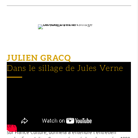
JULIEN GRACQ
Dans le sillage de Jules Verne
Une passion pour Jules Verne
Julien Gracq a évoqué à de nombreuses reprises
l’émerveillement qu’a suscité en lui l’œuvre de Jules
Verne. Si le grand romancier français a consacré ses
œuvres à la géographie, Julien Gracq l’a enseignée.
Le comédien Olivier Martinaud, régulièrement diffusé
sur France Culture, donnera à entendre l’entretien