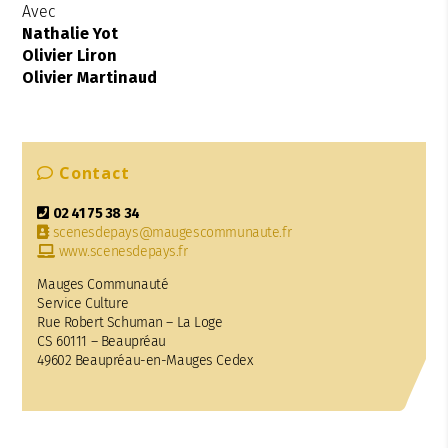
Avec
Nathalie Yot
Olivier Liron
Olivier Martinaud
Contact
02 41 75 38 34
scenesdepays@maugescommunaute.fr
www.scenesdepays.fr
Mauges Communauté
Service Culture
Rue Robert Schuman – La Loge
CS 60111 – Beaupréau
49602 Beaupréau-en-Mauges Cedex