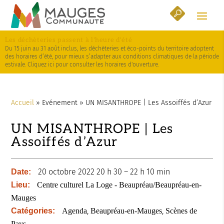
Skip
Aller
Plan
to
à
du
Content
la
site
Les déchèteries passent à l'heure d'été
navigation
Du 15 juin au 31 août inclus, les déchèteries et éco-points du territoire adoptent
des horaires d’été, pour mieux s’adapter aux conditions climatiques de la période
estivale. Cliquez ici pour consulter les horaires d'ouverture.
Accueil
»
Evénement
»
UN MISANTHROPE | Les Assoiffés d’Azur
UN MISANTHROPE | Les
Assoiffés d’Azur
20 octobre 2022 20 h 30
–
22 h 10 min
Date:
Lieu:
Centre culturel La Loge - Beaupréau/Beaupréau-en-
Mauges
,
,
Catégories:
Agenda
Beaupréau-en-Mauges
Scènes de
Pays