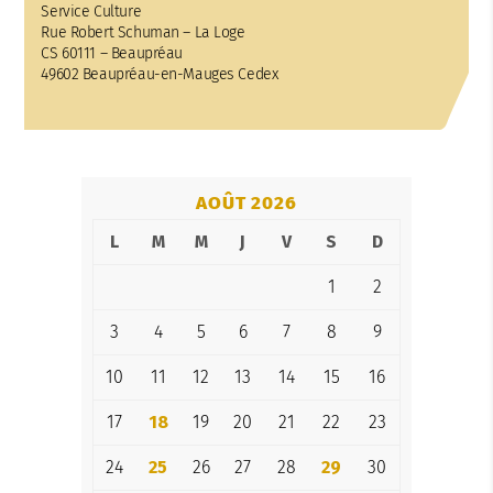
Service Culture
Rue Robert Schuman – La Loge
CS 60111 – Beaupréau
49602 Beaupréau-en-Mauges Cedex
AOÛT 2026
L
M
M
J
V
S
D
1
2
3
4
5
6
7
8
9
10
11
12
13
14
15
16
17
18
19
20
21
22
23
24
25
26
27
28
29
30