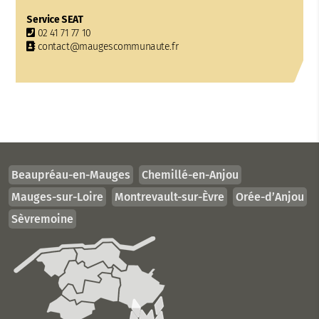
Service SEAT
02 41 71 77 10
contact@maugescommunaute.fr
Beaupréau-en-Mauges
Chemillé-en-Anjou
Mauges-sur-Loire
Montrevault-sur-Èvre
Orée-d’Anjou
Sèvremoine