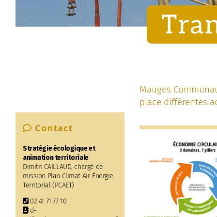
Tran
Mauges Communauté
place différentes a
Contact
Stratégie écologique et
animation territoriale
Dimitri CAILLAUD, chargé de
mission Plan Climat Air-Énergie
Territorial (PCAET)
02 41 71 77 10
d-