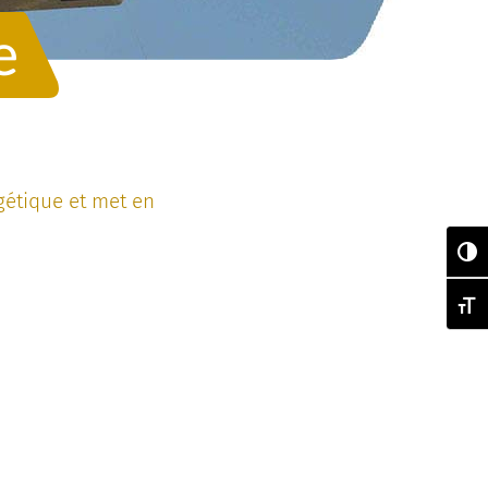
e
étique et met en
Pas
Chan