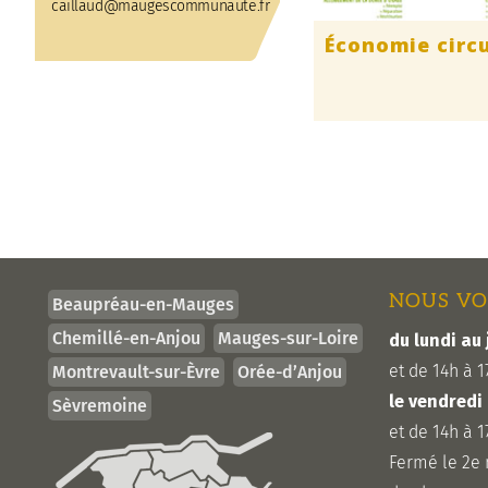
caillaud@maugescommunaute.fr
Économie circu
NOUS VO
Beaupréau-en-Mauges
Chemillé-en-Anjou
Mauges-sur-Loire
du lundi au 
et de 14h à 1
Montrevault-sur-Èvre
Orée-d’Anjou
le vendredi
Sèvremoine
et de 14h à 1
Fermé le 2e