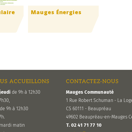
laire
Mauges Énergies
US ACCUEILLONS
CONTACTEZ-NOUS
jeudi
de 9h à 12h30
Mauges Communauté
7h30,
1 Rue Robert Schuman - La Log
de 9h à 12h30
CS 60111 - Beaupréau
7h.
49602 Beaupréau-en-Mauges C
 mardi matin
T. 02 41 71 77 10