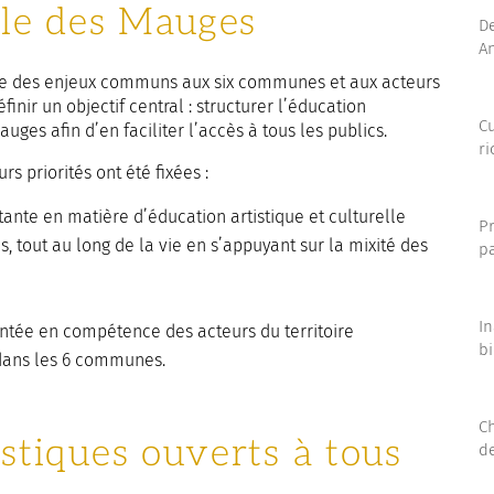
lle des Mauges
De
An
ère des enjeux communs aux six communes et aux acteurs
éfinir un objectif central : structurer l’éducation
Cu
auges afin d’en faciliter l’accès à tous les publics.
ri
rs priorités ont été fixées :
stante en matière d’éducation artistique et culturelle
Pr
s, tout au long de la vie en s’appuyant sur la mixité des
pa
In
ntée en compétence des acteurs du territoire
b
 dans les 6 communes.
Ch
stiques ouverts à tous
d