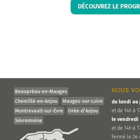
DÉCOUVREZ LE PROGR
NOUS VO
Beaupréau-en-Mauges
Chemillé-en-Anjou
Mauges-sur-Loire
du lundi au 
et de 14h à 1
Montrevault-sur-Èvre
Orée-d’Anjou
le vendredi
Sèvremoine
et de 14h à 1
Fermé le 2e