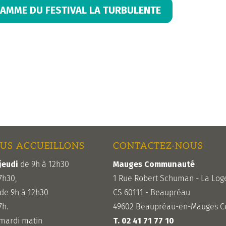
AMME DU FESTIVAL LA TURBULENTE
US ACCUEILLONS
CONTACTEZ-NOUS
jeudi
de 9h à 12h30
Mauges Communauté
7h30,
1 Rue Robert Schuman - La Log
de 9h à 12h30
CS 60111 - Beaupréau
7h.
49602 Beaupréau-en-Mauges C
 mardi matin
T. 02 41 71 77 10