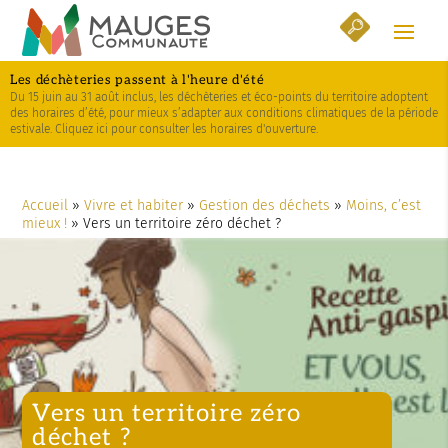
Skip
Aller
Plan
to
à
du
Content
la
site
Les déchèteries passent à l'heure d'été
navigation
Du 15 juin au 31 août inclus, les déchèteries et éco-points du territoire adoptent
des horaires d’été, pour mieux s’adapter aux conditions climatiques de la période
estivale. Cliquez ici pour consulter les horaires d'ouverture.
Accueil
»
Vivre et habiter
»
Gestion des déchets
»
Moins, c’est
mieux !
»
Vers un territoire zéro déchet ?
Vers un territoire zéro
déchet ?