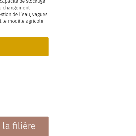
sa capacité de stockage
 du changement
stion de l’eau, vagues
t le modèle agricole
a filière