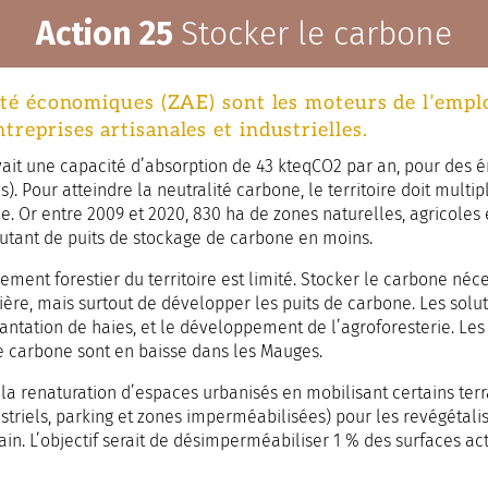
Action 25
Stocker le carbone
ité économiques (ZAE) sont les moteurs de l’emplo
reprises artisanales et industrielles.
 avait une capacité d’absorption de 43 kteqCO2 par an, pour des 
. Pour atteindre la neutralité carbone, le territoire doit multip
. Or entre 2009 et 2020, 830 ha de zones naturelles, agricoles e
autant de puits de stockage de carbone en moins.
sement forestier du territoire est limité. Stocker le carbone néc
re, mais surtout de développer les puits de carbone. Les solut
lantation de haies, et le développement de l’agroforesterie. Les 
e carbone sont en baisse dans les Mauges.
t la renaturation d’espaces urbanisés en mobilisant certains te
ustriels, parking et zones imperméabilisées) pour les revégétalis
in. L’objectif serait de désimperméabiliser 1 % des surfaces a