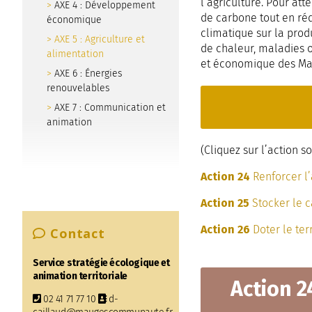
l’agriculture. Pour att
AXE 4 : Développement
de carbone tout en réd
économique
climatique sur la prod
AXE 5 : Agriculture et
de chaleur, maladies 
alimentation
et économique des Ma
AXE 6 : Énergies
renouvelables
AXE 7 : Communication et
animation
(Cliquez sur l’action s
Action 24
Renforcer l
Action 25
Stocker le 
Action 26
Doter le ter
Contact
Service stratégie écologique et
animation territoriale
Action 
02 41 71 77 10
d-