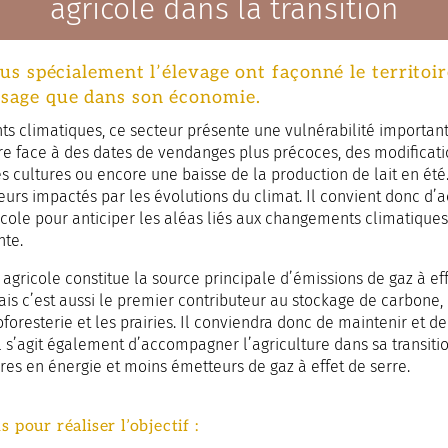
agricole dans la transition
plus spécialement l’élevage ont façonné le territo
ysage que dans son économie.
 climatiques, ce secteur présente une vulnérabilité importante.
ire face à des dates de vendanges plus précoces, des modificat
es cultures ou encore une baisse de la production de lait en été
eurs impactés par les évolutions du climat. Il convient donc d
cole pour anticiper les aléas liés aux changements climatiques
nte.
r agricole constitue la source principale d’émissions de gaz à e
s c’est aussi le premier contributeur au stockage de carbone,
oforesterie et les prairies. Il conviendra donc de maintenir et 
il s’agit également d’accompagner l’agriculture dans sa transit
bres en énergie et moins émetteurs de gaz à effet de serre.
 pour réaliser l’objectif :