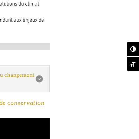
olutions du climat
ndant aux enjeux de
Pas
Chan
 au changement
de conservation