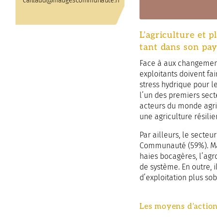
caillaud@maugescommunaute.fr
L’agriculture et 
tant dans son pa
Face à aux changements
exploitants doivent fa
stress hydrique pour l
l’un des premiers sect
acteurs du monde agri
une agriculture résilie
Par ailleurs, le secteu
Communauté (59%). Mai
haies bocagères, l’agr
de système. En outre, 
d’exploitation plus so
Les moyens d’actions