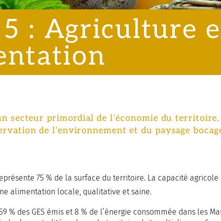
5 : Agriculture e
entation
 un secteur primordial de l’économie du territoire,
ervation de l’environnement et du paysage bocage
 représente 75 % de la surface du territoire. La capacité agricole 
ne alimentation locale, qualitative et saine.
9 % des GES émis et 8 % de l’énergie consommée dans les Mau