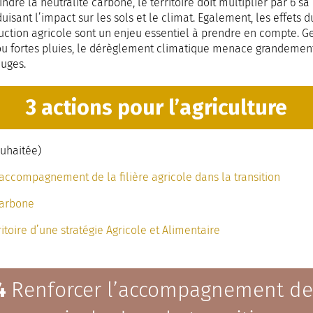
eindre la neutralité carbone, le territoire doit multiplier par 6 
uisant l’impact sur les sols et le climat. Egalement, les effets
uction agricole sont un enjeu essentiel à prendre en compte. Ge
ou fortes pluies, le dérèglement climatique menace grandemen
uges.
3 actions pour l’agriculture
ouhaitée)
’accompagnement de la filière agricole dans la transition
carbone
ritoire d’une stratégie Agricole et Alimentaire
24
Renforcer l’accompagnement de l