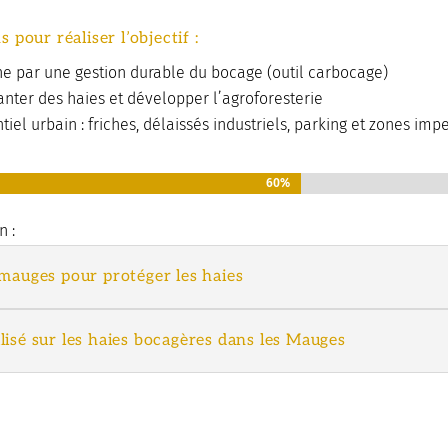
 pour réaliser l’objectif :
ne par une gestion durable du bocage (outil carbocage)
anter des haies et développer l’agroforesterie
tiel urbain : friches, délaissés industriels, parking et zones im
60%
60%
n :
omauges pour protéger les haies
lisé sur les haies bocagères dans les Mauges