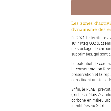
Les zones d’activ
dynamisme des ent
En 2021, le territoire
1097 Kteq CO2 (Basemis)
de stockage de carbone
supprimées, qui sont 
Le potentiel d’accrois
la consommation fonciè
préservation et la rep
constituent un stock d
Enfin, le PCAET prévoi
(friches, délaissés ind
carbone en milieu urba
identifiées au SCoT.